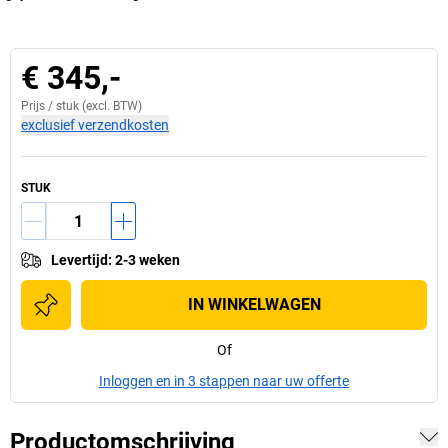
€ 345,-
Prijs /
stuk
(excl. BTW)
exclusief verzendkosten
STUK
Levertijd
:
2-3 weken
IN WINKELWAGEN
Of
Inloggen en in 3 stappen naar uw offerte
Productomschrijving