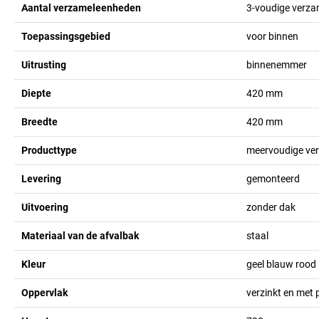
Aantal verzameleenheden
3-voudige verza
Toepassingsgebied
voor binnen
Uitrusting
binnenemmer
Diepte
420
mm
Breedte
420
mm
Producttype
meervoudige ve
Levering
gemonteerd
Uitvoering
zonder dak
Materiaal van de afvalbak
staal
Kleur
geel blauw rood
Oppervlak
verzinkt en met