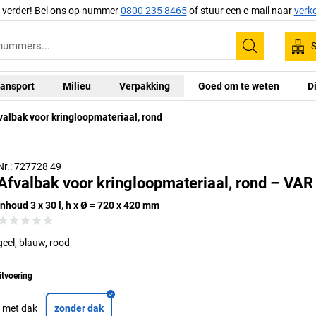
g verder! Bel ons op nummer
0800 235 8465
of stuur een e-mail naar
verk
S
Zoeken
ansport
Milieu
Verpakking
Goed om te weten
D
valbak voor kringloopmateriaal, rond
Nr.: 727728 49
Afvalbak voor kringloopmateriaal, rond – VAR
inhoud 3 x 30 l, h x Ø = 720 x 420 mm
geel, blauw, rood
itvoering
met dak
zonder dak