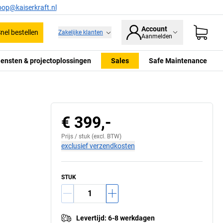
oop@kaiserkraft.nl
Account
nel bestellen
Zakelijke klanten
Aanmelden
iensten & projectoplossingen
Sales
Safe Maintenance
€ 399,-
Prijs /
stuk
(excl. BTW)
exclusief verzendkosten
STUK
Levertijd
:
6-8 werkdagen