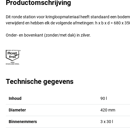
Productomschrijving
Dit ronde station voor kringloopmateriaal heeft standaard een bode
verwijderd en hebben elk de volgende afmetingen: h x b x d = 680 x 35
Onder- en bovenkant (zonder/met dak) in zilver.
Technische gegevens
Inhoud
90
l
Diameter
420
mm
Binnenemmers
3 x 30
l