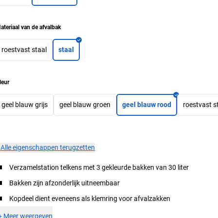
ateriaal van de afvalbak
roestvast staal
staal
leur
geel blauw grijs
geel blauw groen
geel blauw rood
roestvast s
×
Alle eigenschappen terugzetten
Verzamelstation telkens met 3 gekleurde bakken van 30 liter
Bakken zijn afzonderlijk uitneembaar
Kopdeel dient eveneens als klemring voor afvalzakken
+
Meer weergeven