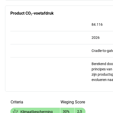
Product CO₂-voetafdruk
84.116
2026
Cradle-to-gat
Berekend doo
principes va
zijn products
evolueren na
Criteria
Weging
Score
30%
2,5
Klimaatbescherming