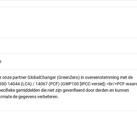
e
r onze partner GlobalChanger (GreenZero) in overeenstemming met de
n ISO 14044 (LCA) / 14067 (PCF) (GWP100 [IPCC-versie]).<br/>PCF-waar
pecifieke gemiddelden die niet zijn geverifieerd door derden en kunnen
armate de gegevens verbeteren.