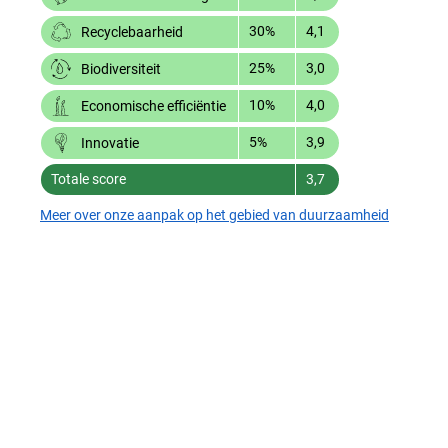
30%
4,1
Recyclebaarheid
25%
3,0
Biodiversiteit
10%
4,0
Economische efficiëntie
5%
3,9
Innovatie
Totale score
3,7
Meer over onze aanpak op het gebied van duurzaamheid