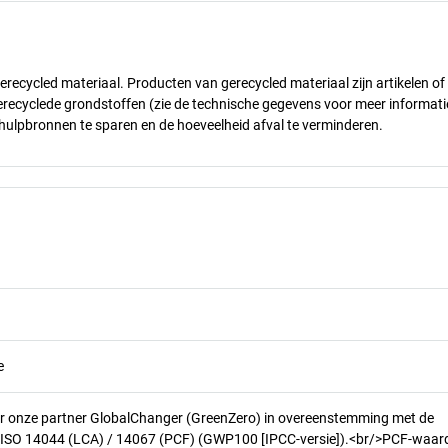
gerecycled materiaal. Producten van gerecycled materiaal zijn artikelen of
erecyclede grondstoffen (zie de technische gegevens voor meer informati
 hulpbronnen te sparen en de hoeveelheid afval te verminderen.
e
r onze partner GlobalChanger (GreenZero) in overeenstemming met de
n ISO 14044 (LCA) / 14067 (PCF) (GWP100 [IPCC-versie]).<br/>PCF-waar