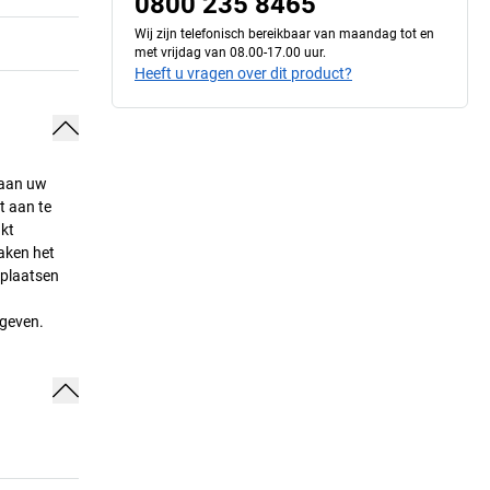
0800 235 8465
Wij zijn telefonisch bereikbaar van maandag tot en
met vrijdag van 08.00-17.00 uur.
Heeft u vragen over dit product?
s aan uw
t aan te
nkt
aken het
rplaatsen
ngeven.