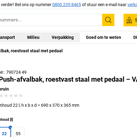
g verder! Bel ons op nummer
0800 235 8465
of stuur een e-mail naar
verk
S
Zoeken
ansport
Milieu
Verpakking
Goed om te weten
D
lbak, roestvast staal met pedaal
Nr.: 790724 49
Push-afvalbak, roestvast staal met pedaal – 
bruin
inhoud 22 l, h x b x d = 690 x 370 x 365 mm
nhoud
[
l
]
22
55