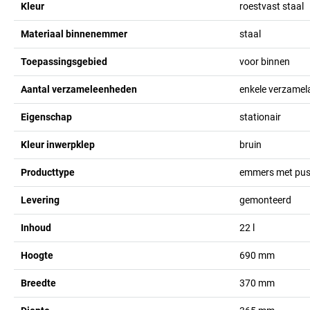
Kleur
roestvast staal
Materiaal binnenemmer
staal
Toepassingsgebied
voor binnen
Aantal verzameleenheden
enkele verzamel
Eigenschap
stationair
Kleur inwerpklep
bruin
Producttype
emmers met pus
Levering
gemonteerd
Inhoud
22
l
Hoogte
690
mm
Breedte
370
mm