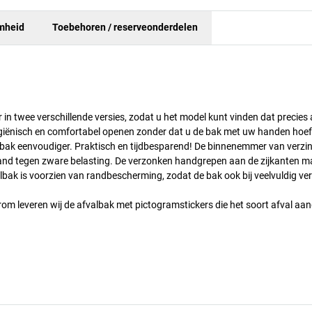
mheid
Toebehoren / reserveonderdelen
ar in twee verschillende versies, zodat u het model kunt vinden dat precie
hygiënisch en comfortabel openen zonder dat u de bak met uw handen hoef
 bak eenvoudiger. Praktisch en tijdbesparend! De binnenemmer van verzi
tand tegen zware belasting. De verzonken handgrepen aan de zijkanten m
lbak is voorzien van randbescherming, zodat de bak ook bij veelvuldig ve
arom leveren wij de afvalbak met pictogramstickers die het soort afval aa