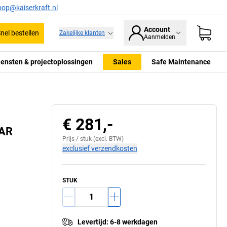
oop@kaiserkraft.nl
Account
nel bestellen
Zakelijke klanten
Aanmelden
iensten & projectoplossingen
Sales
Safe Maintenance
€ 281,-
VAR
Prijs /
stuk
(excl. BTW)
exclusief verzendkosten
STUK
Levertijd
:
6-8 werkdagen