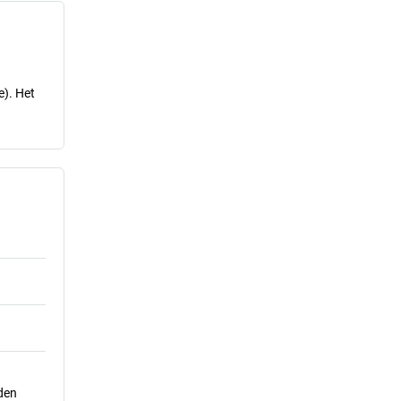
e). Het
den