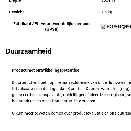
Diepte
365
mm
Gewicht
7.4
kg
Fabrikant / EU-verantwoordelijke persoon
Pdf weergev
(GPSR)
Duurzaamheid
Product met ontwikkelingspotentieel
Dit product voldoet nog niet aan voldoende van onze duurzaamhei
totaalscore is echter lager dan 3 punten. Daarom wordt het (nog
gebaseerd op transparante, duidelijk gedefinieerde ecologische, so
benadrukken en meer transparantie te creëren.
U kunt meer te weten komen over productevaluatie en ons duurzaa