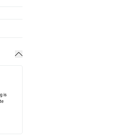
g is
te