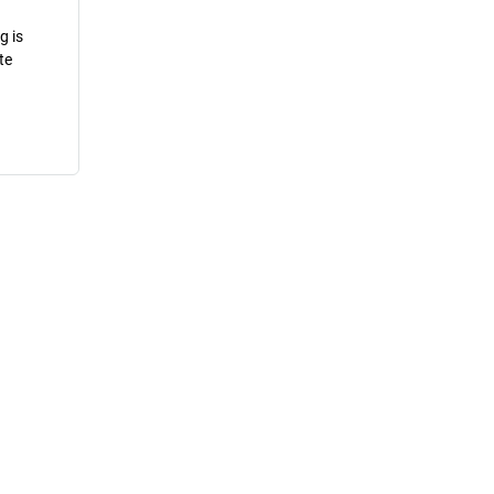
g is
te