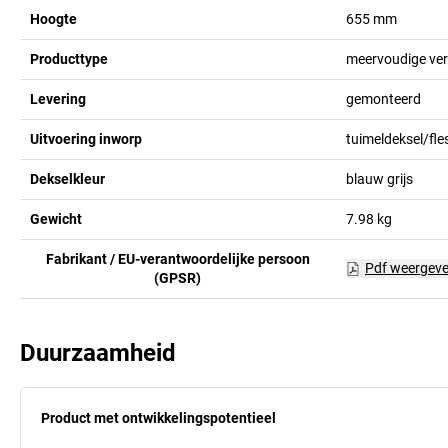
Hoogte
655
mm
Producttype
meervoudige ve
Levering
gemonteerd
Uitvoering inworp
tuimeldeksel/fl
Dekselkleur
blauw grijs
Gewicht
7.98
kg
Fabrikant / EU-verantwoordelijke persoon
Pdf weergev
(GPSR)
Duurzaamheid
Product met ontwikkelingspotentieel