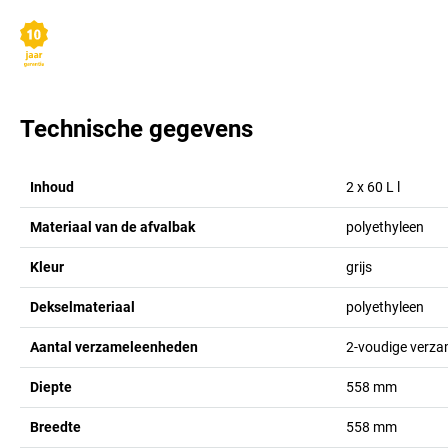
Technische gegevens
Inhoud
2 x 60 L
l
Materiaal van de afvalbak
polyethyleen
Kleur
grijs
Dekselmateriaal
polyethyleen
Aantal verzameleenheden
2-voudige verza
Diepte
558
mm
Breedte
558
mm