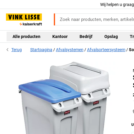
Wij helpen u graa
Alle producten
Kantoor
Bedrijf
Opslag
Tr
Terug
Startpagina
Afvalsystemen
Afvalsorteersysteem
So
n
Ven
U