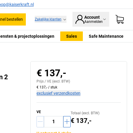
oop@kaiserkraft.nl
Account
nel bestellen
Zakelijke klanten
Aanmelden
iensten & projectoplossingen
Sales
Safe Maintenance
Ventilatiekanalen v
€ 137,-
n 2
Prijs /
VE
(excl. BTW)
€ 137,-
/
stuk
exclusief verzendkosten
VE
Totaal (excl. BTW)
€ 137,-