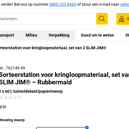
g verder! Bel ons op nummer
0800 235 8465
of stuur een e-mail naar
verk
S
Zoeken
ansport
Milieu
Verpakking
Goed om te weten
D
rteerstation voor kringloopmateriaal, set van 2 SLIM JIM®
tilatiekanalen vergen minder trekkracht bij het uittrekken
van volle afvalzakken
Nr.: 762149 49
Sorteerstation voor kringloopmateriaal, set va
SLIM JIM® – Rubbermaid
2 x 60 l, tuimeldeksel/papierinworp
grijs
itvoering inworp