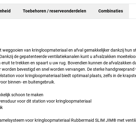
mheid
Toebehoren / reserveonderdelen
Combinaties
weggooien van kringloopmateriaal en afval gemakkelijker dankzij hun st
 Dankzij de gepatenteerde ventilatiekanalen kunt u afvalzakken moeiteloo
n eruit te trekken en spaart u uw rug. Bovendien kunnen de afvalzakken d
r worden bevestigd en snel worden vervangen. De sterke handgreeprand
lstation voor kringloopmateriaal biedt optimaal plaats, zelfs in de krapst
voor binnen- en buitengebruik.
kkelijk schoon te maken
ensduur voor dit station voor kringloopmateriaal
ik
rzamelsysteem voor kringloopmateriaal Rubbermaid SLIM JIM® met ventil