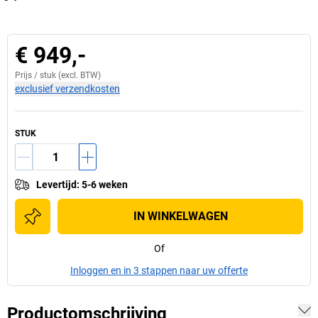
€ 949,-
Prijs /
stuk
(excl. BTW)
exclusief verzendkosten
STUK
Levertijd
:
5-6 weken
IN WINKELWAGEN
Of
Inloggen en in 3 stappen naar uw offerte
Productomschrijving