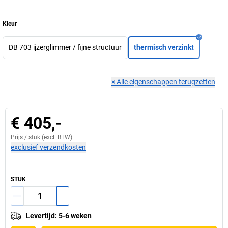
Kleur
DB 703 ijzerglimmer / fijne structuur
thermisch verzinkt
×
Alle eigenschappen terugzetten
€ 405,-
Prijs /
stuk
(excl. BTW)
exclusief verzendkosten
STUK
Levertijd
:
5-6 weken