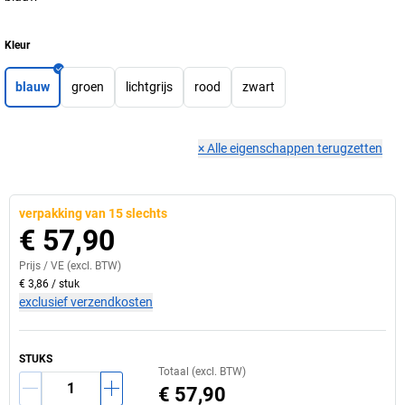
Kleur
blauw
groen
lichtgrijs
rood
zwart
×
Alle eigenschappen terugzetten
verpakking van 15 slechts
€ 57,90
Prijs /
VE
(excl. BTW)
€ 3,86
/
stuk
exclusief verzendkosten
STUKS
Totaal (excl. BTW)
€ 57,90