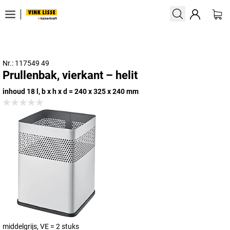
Nr.: 117549 49
Prullenbak, vierkant – helit
inhoud 18 l, b x h x d = 240 x 325 x 240 mm
middelgrijs, VE = 2 stuks