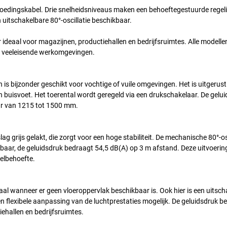
voedingskabel. Drie snelheidsniveaus maken een behoeftegestuurde regel
 uitschakelbare 80°-oscillatie beschikbaar.
or ideaal voor magazijnen, productiehallen en bedrijfsruimtes. Alle modellen
in veeleisende werkomgevingen.
 is bijzonder geschikt voor vochtige of vuile omgevingen. Het is uitgerust
 buisvoet. Het toerental wordt geregeld via een drukschakelaar. De gelu
aar van 1215 tot 1500 mm.
g grijs gelakt, die zorgt voor een hoge stabiliteit. De mechanische 80°-os
baar, de geluidsdruk bedraagt 54,5 dB(A) op 3 m afstand. Deze uitvoering
elbehoefte.
l wanneer er geen vloeroppervlak beschikbaar is. Ook hier is een uitsch
 flexibele aanpassing van de luchtprestaties mogelijk. De geluidsdruk b
ehallen en bedrijfsruimtes.