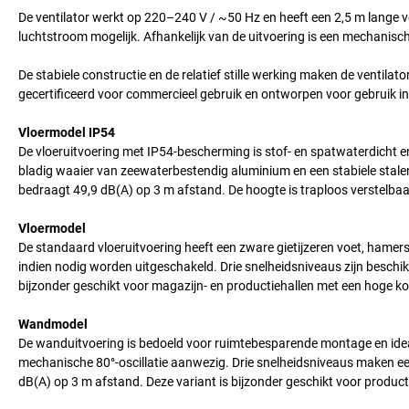
De ventilator werkt op 220–240 V / ~50 Hz en heeft een 2,5 m lange 
luchtstroom mogelijk. Afhankelijk van de uitvoering is een mechanisch
De stabiele constructie en de relatief stille werking maken de ventilat
gecertificeerd voor commercieel gebruik en ontworpen voor gebruik 
Vloermodel IP54
De vloeruitvoering met IP54-bescherming is stof- en spatwaterdicht en
bladig waaier van zeewaterbestendig aluminium en een stabiele stalen
bedraagt 49,9 dB(A) op 3 m afstand. De hoogte is traploos verstelb
Vloermodel
De standaard vloeruitvoering heeft een zware gietijzeren voet, hamersla
indien nodig worden uitgeschakeld. Drie snelheidsniveaus zijn beschik
bijzonder geschikt voor magazijn- en productiehallen met een hoge ko
Wandmodel
De wanduitvoering is bedoeld voor ruimtebesparende montage en ideaa
mechanische 80°-oscillatie aanwezig. Drie snelheidsniveaus maken een
dB(A) op 3 m afstand. Deze variant is bijzonder geschikt voor producti