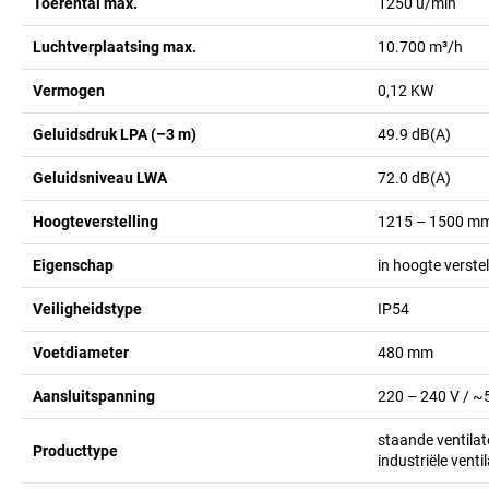
Toerental max.
1250
u/min
Luchtverplaatsing max.
10.700
m³/h
Vermogen
0,12
KW
Geluidsdruk LPA (–3 m)
49.9
dB(A)
Geluidsniveau LWA
72.0
dB(A)
Hoogteverstelling
1215 – 1500
m
Eigenschap
in hoogte verste
Veiligheidstype
IP54
Voetdiameter
480
mm
Aansluitspanning
220 – 240 V / ~
staande ventila
Producttype
industriële venti