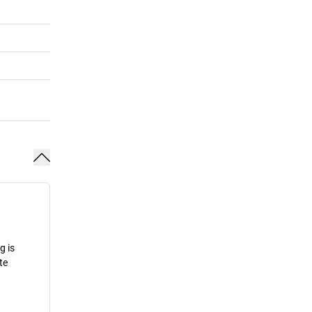
g is
te