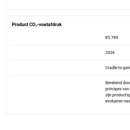
Product CO₂-voetafdruk
85.789
2026
Cradle-to-gat
Berekend doo
principes va
zijn products
evolueren na