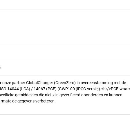
e
r onze partner GlobalChanger (GreenZero) in overeenstemming met de
n ISO 14044 (LCA) / 14067 (PCF) (GWP100 [IPCC-versie]).<br/>PCF-waar
pecifieke gemiddelden die niet zijn geverifieerd door derden en kunnen
armate de gegevens verbeteren.