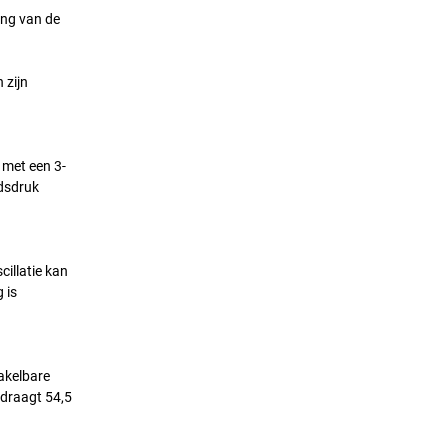
ing van de
 zijn
 met een 3-
idsdruk
cillatie kan
 is
akelbare
edraagt 54,5