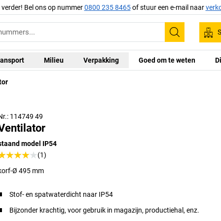
g verder! Bel ons op nummer
0800 235 8465
of stuur een e-mail naar
verk
S
Zoeken
ansport
Milieu
Verpakking
Goed om te weten
D
tor
Nr.: 114749 49
Ventilator
staand model IP54
(1)
korf-Ø 495 mm
Stof- en spatwaterdicht naar IP54
Bijzonder krachtig, voor gebruik in magazijn, productiehal, enz.