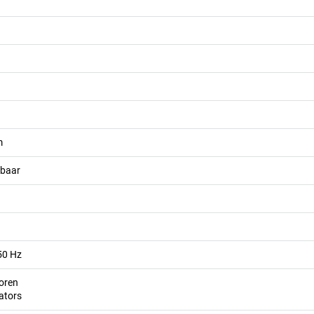
m
lbaar
50 Hz
toren
lators