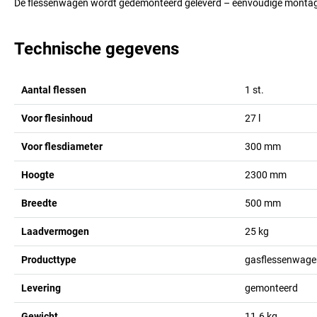
De flessenwagen wordt gedemonteerd geleverd – eenvoudige monta
Technische gegevens
Aantal flessen
1
st.
Voor flesinhoud
27
l
Voor flesdiameter
300
mm
Hoogte
2300
mm
Breedte
500
mm
Laadvermogen
25
kg
Producttype
gasflessenwage
Levering
gemonteerd
Gewicht
11.6
kg