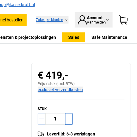
oop@kaiserkraft.nl
Account
nel bestellen
Zakelijke klanten
Aanmelden
iensten & projectoplossingen
Sales
Safe Maintenance
€ 419,-
Prijs /
stuk
(excl. BTW)
exclusief verzendkosten
STUK
Levertijd
:
6-8 werkdagen