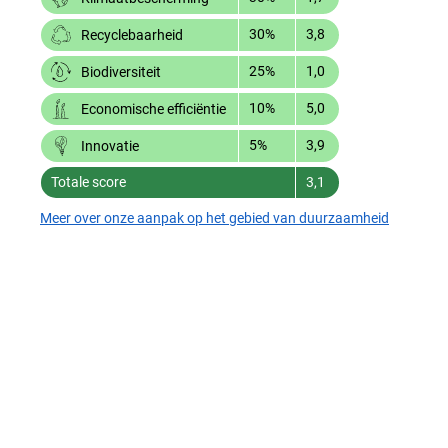
30%
3,8
Recyclebaarheid
25%
1,0
Biodiversiteit
10%
5,0
Economische efficiëntie
5%
3,9
Innovatie
Totale score
3,1
Meer over onze aanpak op het gebied van duurzaamheid