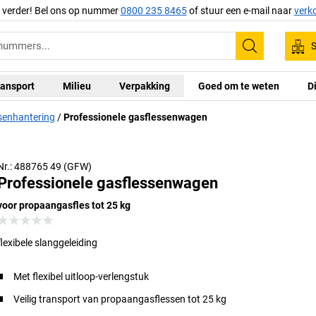
g verder! Bel ons op nummer
0800 235 8465
of stuur een e-mail naar
verk
S
Zoeken
ansport
Milieu
Verpakking
Goed om te weten
D
senhantering
Professionele gasflessenwagen
Nr.: 488765 49 (GFW)
Professionele gasflessenwagen
voor propaangasfles tot 25 kg
flexibele slanggeleiding
Met flexibel uitloop-verlengstuk
Veilig transport van propaangasflessen tot 25 kg