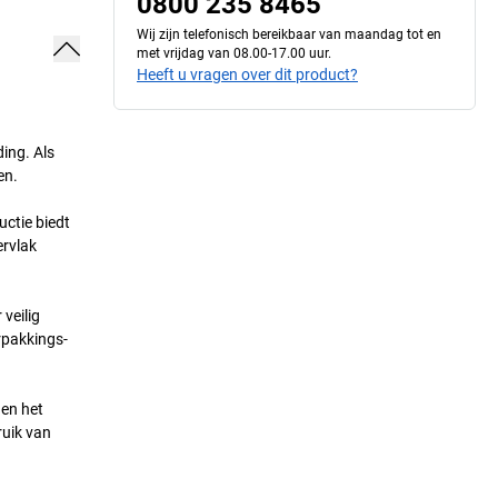
0800 235 8465
Wij zijn telefonisch bereikbaar van maandag tot en
met vrijdag van 08.00-17.00 uur.
Heeft u vragen over dit product?
ing. Als
en.
ctie biedt
ervlak
veilig
rpakkings-
nen het
ruik van