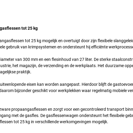
asflessen tot 25 kg
gasflessen tot 25 kg mogelijk en overtuigt door zijn flexibele slanggeleid
le gebruik van krimpsystemen en ondersteunt hij efficiënte werkprocess
eter van 300 mm en een flesinhoud van 27 liter. De sterke staalconstru
ndustrie, het magazijn, de verzending en de werkplaats. Het duurzame opp
elijkse praktijk.
t uiteenlopende eisen kan worden aangepast. Hierdoor blijft de gastoevoer 
daarom bijzonder geschikt voor werkplekken waar regelmatig mobiele ve
 zware propaangasflessen en zorgt voor een gecontroleerd transport bin
ge omgang met de gasfles. De gasflessenwagen ondersteunt het flexibele geb
essen tot 25 kg in verschillende werkomgevingen mogelijk.