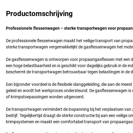
Productomschrijving
Professionele flessenwagen – sterke transportwagen voor propaang
De professionele flessenwagen maakt het veilige transport van propaan
sterke transportwagen vergemakkelijkt de gasflessenwagen het mobie
De gasflessenwagen is ontworpen voor propaangasflessen met een diam
een hoge belastbaarheid en is geschikt voor dagelijks gebruik in de i
beschermt de transportwagen betrouwbaar tegen belastingen in de dag
Een bijzonder voordeel is de flexibele slanggeleiding, die aan de mees
geleid en wordt het werkproces ondersteund. De gasflessenwagen is 
of krimpstoepassingen worden uitgevoerd.
De transportwagen vermindert de inspanning bij het verplaatsen van
bedrijf. Tegelijkertijd draagt de sterke constructie bij aan een veili
krimpsystemen en maakt een comfortabel transport van propaangasfl