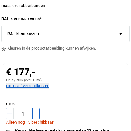
massieve rubberbanden
RAL-kleur naar wens
*
RAL-kleur kiezen
*
Kleuren in de productafbeelding kunnen afwijken.
€ 177,-
Prijs /
stuk
(excl. BTW)
exclusief verzendkosten
STUK
Alleen nog 15 beschikbaar
Verwachte leveringsdatum
:
woensdag 12 aug
als u