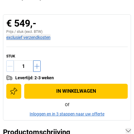
€ 549,-
Prijs /
stuk
(excl. BTW)
exclusief verzendkosten
STUK
Levertijd
:
2-3 weken
IN WINKELWAGEN
Of
Inloggen en in 3 stappen naar uw offerte
Productomschrijving