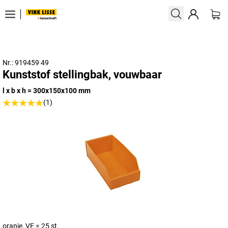
Nr.: 919459 49
Kunststof stellingbak, vouwbaar
l x b x h = 300x150x100 mm
(1)
oranje, VE = 25 st.