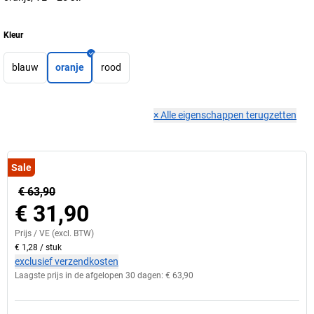
Kleur
blauw
oranje
rood
×
Alle eigenschappen terugzetten
Sale
€ 63,90
€ 31,90
Prijs /
VE
(excl. BTW)
€ 1,28
/
stuk
exclusief verzendkosten
Laagste prijs in de afgelopen 30 dagen:
€ 63,90