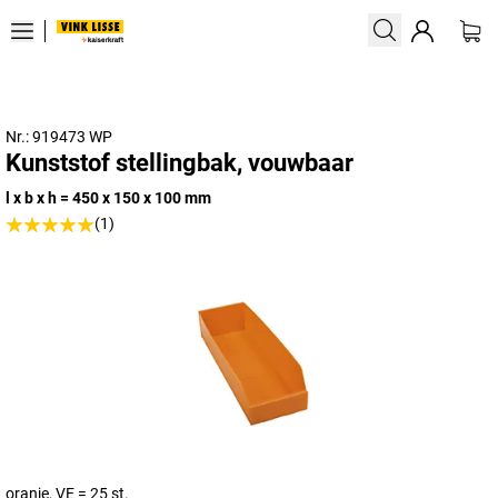
Nr.: 919473 WP
Kunststof stellingbak, vouwbaar
l x b x h = 450 x 150 x 100 mm
(1)
oranje, VE = 25 st.