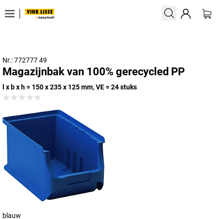
Nr.: 772777 49
Magazijnbak van 100% gerecycled PP
l x b x h = 150 x 235 x 125 mm, VE = 24 stuks
blauw