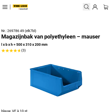
Nr.: 269786 49 (elk7bl)
Magazijnbak van polyethyleen – mauser
l x b x h = 500 x 310 x 200 mm
(3)
blauw, VE à 10 st.