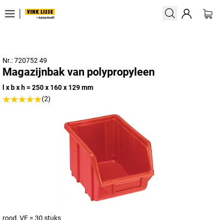
Nr.: 720752 49
Magazijnbak van polypropyleen
l x b x h = 250 x 160 x 129 mm
(2)
rood, VE = 30 stuks