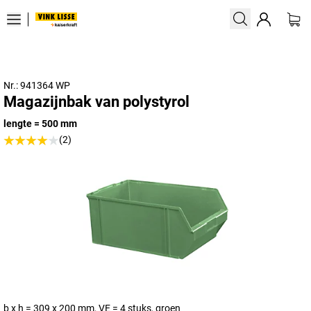
Nr.: 941364 WP
Magazijnbak van polystyrol
lengte = 500 mm
(2)
b x h = 309 x 200 mm, VE = 4 stuks, groen