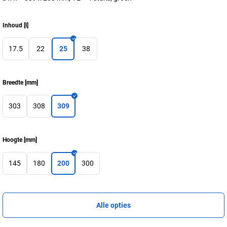
Inhoud
[
l
]
17.5
22
25
38
Breedte
[
mm
]
303
308
309
Hoogte
[
mm
]
145
180
200
300
Alle opties