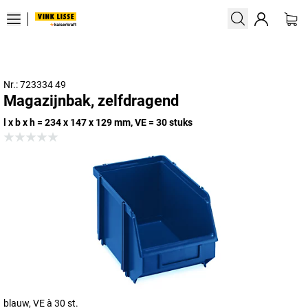
Nr.: 723334 49
Magazijnbak, zelfdragend
l x b x h = 234 x 147 x 129 mm, VE = 30 stuks
blauw, VE à 30 st.