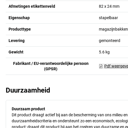
Afmetingen etikettenveld
82 x 24
mm
Eigenschap
stapelbaar
Producttype
magazijnbakken
Levering
gemonteerd
Gewicht
5.6
kg
Fabrikant / EU-verantwoordelijke persoon
Pdf weergev
(GPSR)
Duurzaamheid
Duurzaam product
Dit product draagt actief bij aan de bescherming van ons milieu e
duurzaamheidscriteria en ondersteunt zo een economisch, ecologisc
product: draagt dit product bij aan het creëren van duurzame en