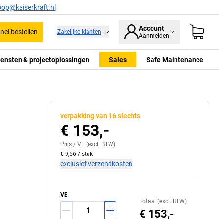
oop@kaiserkraft.nl
Account
nel bestellen
Zakelijke klanten
Aanmelden
iensten & projectoplossingen
Sales
Safe Maintenance
verpakking van 16 slechts
€ 153,-
Prijs /
VE
(excl. BTW)
€ 9,56
/
stuk
exclusief verzendkosten
VE
Totaal (excl. BTW)
€ 153,-