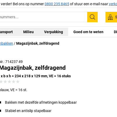
g verder! Bel ons op nummer
0800 235 8465
of stuur een e-mail naar
verk
S
Zoeken
ansport
Milieu
Verpakking
Goed om te weten
D
nbakken
Magazijnbak, zelfdragend
Nr.: 714237 49
Magazijnbak, zelfdragend
l x b x h = 234 x 218 x 129 mm, VE = 16 stuks
blauw, VE = 16 st.
Bakken met dezelfde afmetingen koppelbaar
Stabiel en antislip stapelbaar