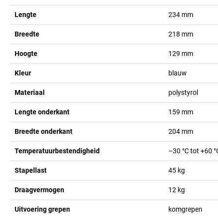
Lengte
234
mm
Breedte
218
mm
Hoogte
129
mm
Kleur
blauw
Materiaal
polystyrol
Lengte onderkant
159
mm
Breedte onderkant
204
mm
Temperatuurbestendigheid
–30 °C tot +60 °
Stapellast
45
kg
Draagvermogen
12
kg
Uitvoering grepen
komgrepen