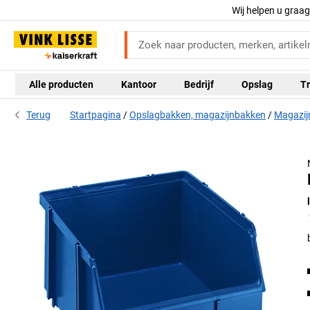
Wij helpen u graa
Alle producten
Kantoor
Bedrijf
Opslag
Tr
Terug
Startpagina
Opslagbakken, magazijnbakken
Magazij