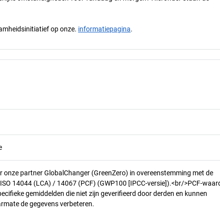
mheidsinitiatief op onze.
informatiepagina
.
e
r onze partner GlobalChanger (GreenZero) in overeenstemming met de
n ISO 14044 (LCA) / 14067 (PCF) (GWP100 [IPCC-versie]).<br/>PCF-waar
pecifieke gemiddelden die niet zijn geverifieerd door derden en kunnen
armate de gegevens verbeteren.