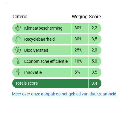
Criteria
Weging
Score
30%
2,2
Klimaatbescherming
30%
3,5
Recyclebaarheid
25%
2,0
Biodiversiteit
10%
5,0
Economische efficiëntie
5%
3,5
Innovatie
Totale score
3,4
Meer over onze aanpak op het gebied van duurzaamheid