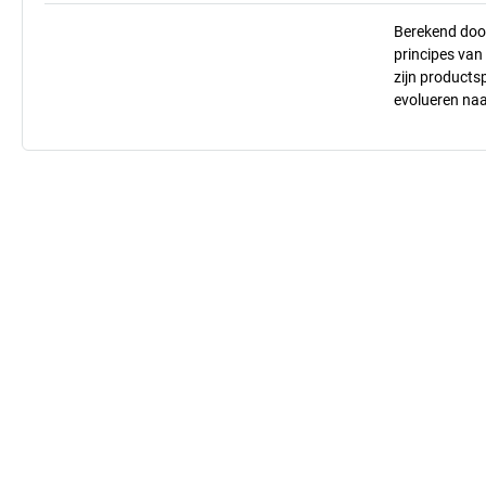
Berekend doo
principes va
zijn products
evolueren na