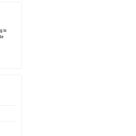
g is
te