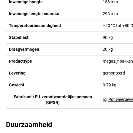
Inwendige hoogte
188
mm
Inwendige lengte onderaan
296
mm
Temperatuurbestendigheid
–20 °C tot +80 °
Stapellast
90
kg
Draagvermogen
20
kg
Producttype
magazijnbakken
Levering
gemonteerd
Gewicht
0.79
kg
Fabrikant / EU-verantwoordelijke persoon
Pdf weergev
(GPSR)
Duurzaamheid