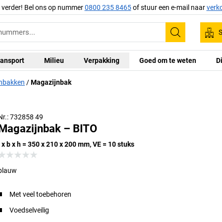
g verder! Bel ons op nummer
0800 235 8465
of stuur een e-mail naar
verk
S
Zoeken
ansport
Milieu
Verpakking
Goed om te weten
D
nbakken
Magazijnbak
Nr.: 732858 49
Magazijnbak – BITO
l x b x h = 350 x 210 x 200 mm, VE = 10 stuks
blauw
Met veel toebehoren
Voedselveilig