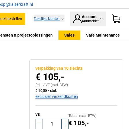
oop@kaiserkraft.nl
Account
nel bestellen
Zakelijke klanten
Aanmelden
iensten & projectoplossingen
Sales
Safe Maintenance
verpakking van 10 slechts
€ 105,-
Prijs /
VE
(excl. BTW)
€ 10,50
/
stuk
exclusief verzendkosten
VE
Totaal (excl. BTW)
€ 105,-