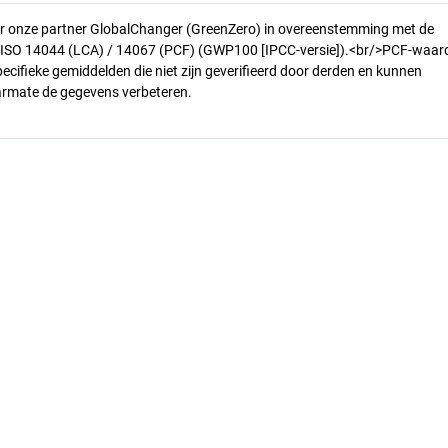
r onze partner GlobalChanger (GreenZero) in overeenstemming met de
n ISO 14044 (LCA) / 14067 (PCF) (GWP100 [IPCC-versie]).<br/>PCF-waar
pecifieke gemiddelden die niet zijn geverifieerd door derden en kunnen
armate de gegevens verbeteren.