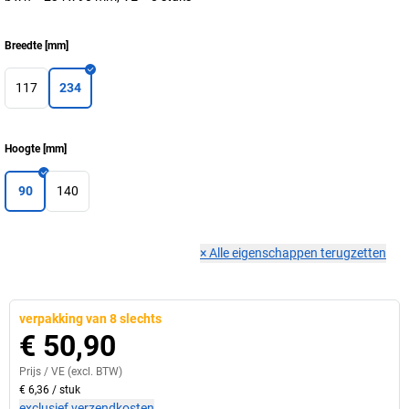
Breedte
[
mm
]
117
234
Hoogte
[
mm
]
90
140
×
Alle eigenschappen terugzetten
verpakking van 8 slechts
€ 50,90
Prijs /
VE
(excl. BTW)
€ 6,36
/
stuk
exclusief verzendkosten