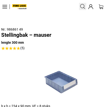
Nr.: 986861 49
Stellingbak – mauser
lengte 300 mm
(5)
b x h = 234 x 90 mm, VE = 8 stuks