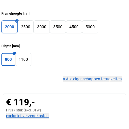
Framehoogte
[
mm
]
2000
2500
3000
3500
4500
5000
Diepte
[
mm
]
800
1100
×
Alle eigenschappen terugzetten
€ 119,-
Prijs /
stuk
(excl. BTW)
exclusief verzendkosten