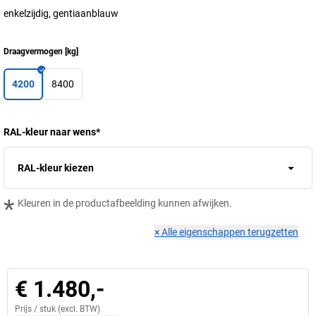
enkelzijdig, gentiaanblauw
Draagvermogen
[
kg
]
4200
8400
RAL-kleur naar wens
*
RAL-kleur kiezen
*
Kleuren in de productafbeelding kunnen afwijken.
×
Alle eigenschappen terugzetten
€ 1.480,-
Prijs /
stuk
(excl. BTW)