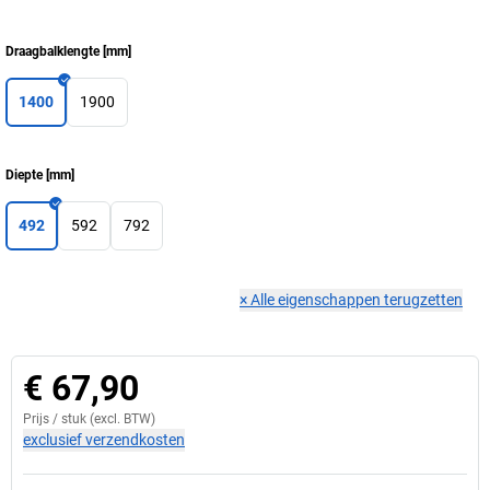
Draagbalklengte
[
mm
]
1400
1900
Diepte
[
mm
]
492
592
792
×
Alle eigenschappen terugzetten
€ 67,90
Prijs /
stuk
(excl. BTW)
exclusief verzendkosten