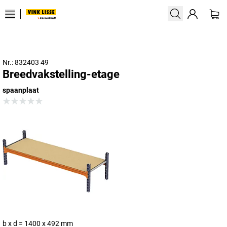
Nr.: 832403 49
Breedvakstelling-etage
spaanplaat
b x d = 1400 x 492 mm