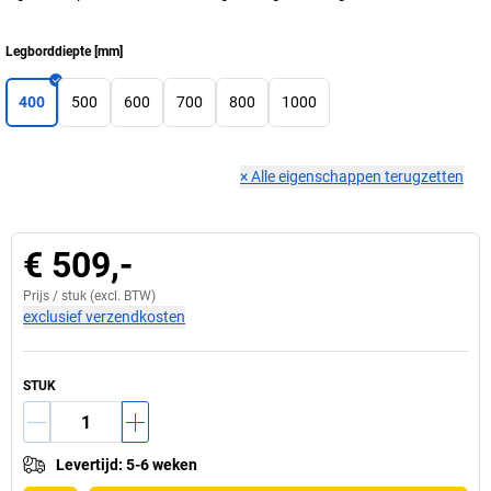
Legborddiepte
[
mm
]
400
500
600
700
800
1000
×
Alle eigenschappen terugzetten
€ 509,-
Prijs /
stuk
(excl. BTW)
exclusief verzendkosten
STUK
Levertijd
:
5-6 weken