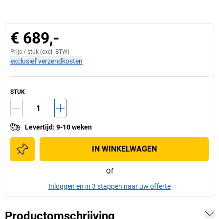
€ 689,-
Prijs /
stuk
(excl. BTW)
exclusief verzendkosten
STUK
Levertijd
:
9-10 weken
IN WINKELWAGEN
Of
Inloggen en in 3 stappen naar uw offerte
Productomschrijving