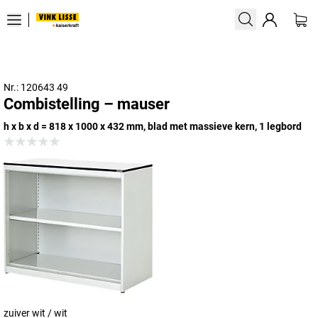
Nr.: 120643 49
Combistelling – mauser
h x b x d = 818 x 1000 x 432 mm, blad met massieve kern, 1 legbord
zuiver wit / wit