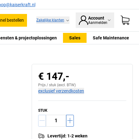
oop@kaiserkraft.nl
Account
nel bestellen
Zakelijke klanten
Aanmelden
iensten & projectoplossingen
Sales
Safe Maintenance
€ 147,-
Prijs /
stuk
(excl. BTW)
exclusief verzendkosten
STUK
Levertijd
:
1-2 weken