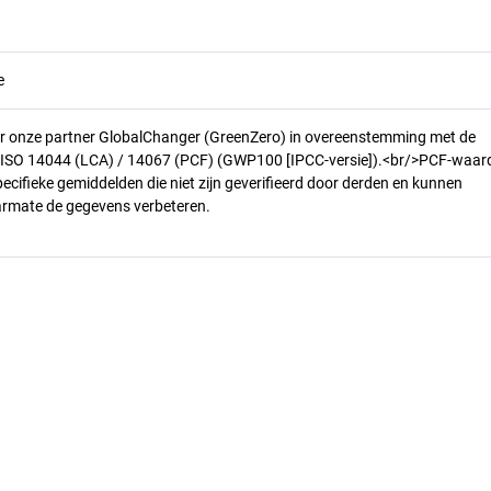
e
r onze partner GlobalChanger (GreenZero) in overeenstemming met de
n ISO 14044 (LCA) / 14067 (PCF) (GWP100 [IPCC-versie]).<br/>PCF-waar
pecifieke gemiddelden die niet zijn geverifieerd door derden en kunnen
armate de gegevens verbeteren.