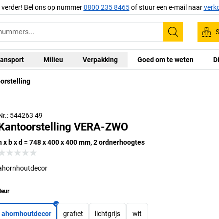
g verder! Bel ons op nummer
0800 235 8465
of stuur een e-mail naar
verk
S
Zoeken
ansport
Milieu
Verpakking
Goed om te weten
D
orstelling
Nr.: 544263 49
Kantoorstelling VERA-ZWO
h x b x d = 748 x 400 x 400 mm, 2 ordnerhoogtes
ahornhoutdecor
leur
ahornhoutdecor
grafiet
lichtgrijs
wit