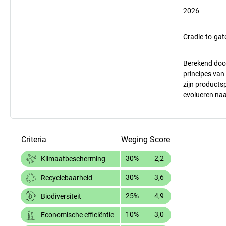
2026
Cradle-to-gat
Berekend doo
principes va
zijn products
evolueren na
Criteria
Weging
Score
30%
2,2
Klimaatbescherming
30%
3,6
Recyclebaarheid
25%
4,9
Biodiversiteit
10%
3,0
Economische efficiëntie