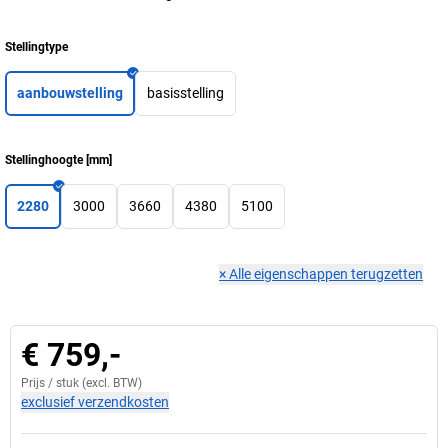
Stellingtype
aanbouwstelling
basisstelling
Stellinghoogte
[
mm
]
2280
3000
3660
4380
5100
×
Alle eigenschappen terugzetten
€ 759,-
Prijs /
stuk
(excl. BTW)
exclusief verzendkosten