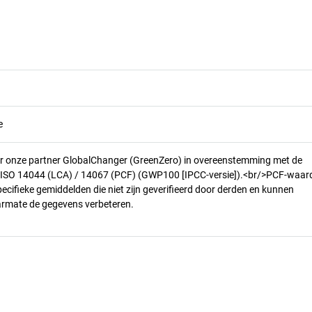
e
r onze partner GlobalChanger (GreenZero) in overeenstemming met de
n ISO 14044 (LCA) / 14067 (PCF) (GWP100 [IPCC-versie]).<br/>PCF-waar
pecifieke gemiddelden die niet zijn geverifieerd door derden en kunnen
armate de gegevens verbeteren.