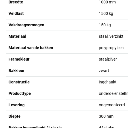
Breedte
1000
mm
Veldlast
1500
kg
Vakdraagvermogen
150
kg
Materiaal
staal, verzinkt
Materiaal van de bakken
polypropyleen
Framekleur
staalzilver
Bakkleur
zwart
Constructie
ingehaakt
Producttype
onderdelenstell
Levering
ongemonteerd
Diepte
300
mm
Bakken hoeveelheid / l x b x h
44 stuks