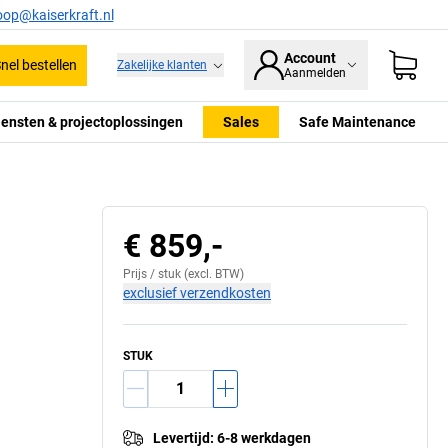
oop@kaiserkraft.nl
Account
nel bestellen
Zakelijke klanten
Aanmelden
iensten & projectoplossingen
Sales
Safe Maintenance
€ 859,-
Prijs /
stuk
(excl. BTW)
exclusief verzendkosten
STUK
Levertijd
:
6-8 werkdagen