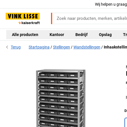
Wij helpen u graa
Alle producten
Kantoor
Bedrijf
Opslag
Tr
Terug
Startpagina
Stellingen
Wandstellingen
Inhaakstelli
D