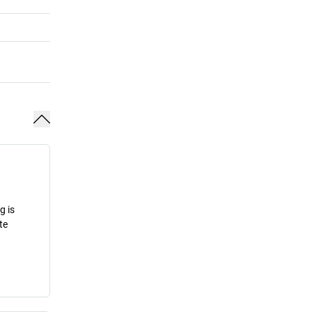
g is
te