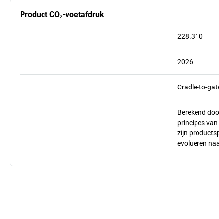
Product CO₂-voetafdruk
228.310
2026
Cradle-to-gat
Berekend doo
principes va
zijn products
evolueren na