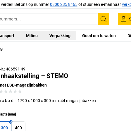
g verder! Bel ons op nummer
0800 235 8465
of stuur een e-mail naar
verk
S
Zoeken
ansport
Milieu
Verpakking
Goed om te weten
D
ng
Nr.: 486591 49
Inhaakstelling – STEMO
met ESD-magazijnbakken
h x b x d = 1790 x 1000 x 300 mm, 44 magazijnbakken
iepte
[
mm
]
300
400