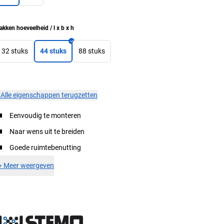
akken hoeveelheid / l x b x h
32 stuks
44 stuks
88 stuks
×
Alle eigenschappen terugzetten
Eenvoudig te monteren
Naar wens uit te breiden
Goede ruimtebenutting
+
Meer weergeven