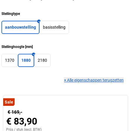
Stellingtype
aanbouwstelling
basisstelling
Stellinghoogte
[
mm
]
1370
1880
2180
×
Alle eigenschappen terugzetten
Sale
€ 169,-
€ 83,90
Prijs /
stuk
(excl. BTW)