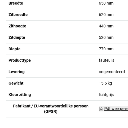
Breedte
650
mm
Zitbreedte
620
mm
Zithoogte
440
mm
Zitdiepte
520
mm
Diepte
770
mm
Producttype
fauteuils
Levering
ongemonteerd
Gewicht
15.5
kg
Kleur zitting
lichtgrijs
Fabrikant / EU-verantwoordelijke persoon
Pdf weergev
(GPSR)