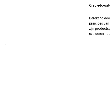
Cradle-to-gat
Berekend doo
principes va
zijn products
evolueren na