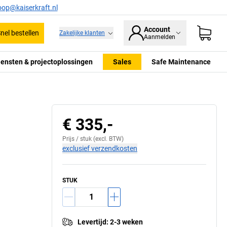
oop@kaiserkraft.nl
Account
nel bestellen
Zakelijke klanten
Aanmelden
iensten & projectoplossingen
Sales
Safe Maintenance
€ 335,-
Prijs /
stuk
(excl. BTW)
exclusief verzendkosten
STUK
Levertijd
:
2-3 weken