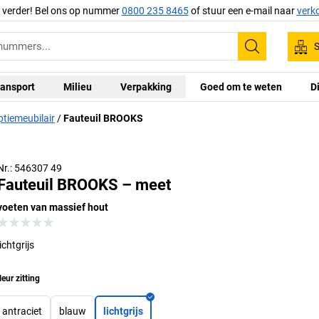
g verder! Bel ons op nummer
0800 235 8465
of stuur een e-mail naar
verk
S
Zoeken
ansport
Milieu
Verpakking
Goed om te weten
D
ptiemeubilair
Fauteuil BROOKS
Nr.: 546307 49
Fauteuil BROOKS – meet
voeten van massief hout
lichtgrijs
leur zitting
antraciet
blauw
lichtgrijs