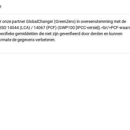
e
r onze partner GlobalChanger (GreenZero) in overeenstemming met de
n ISO 14044 (LCA) / 14067 (PCF) (GWP100 [IPCC-versie]).<br/>PCF-waar
pecifieke gemiddelden die niet zijn geverifieerd door derden en kunnen
armate de gegevens verbeteren.