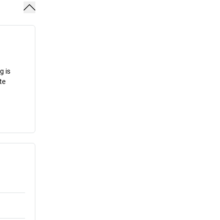
g is
te