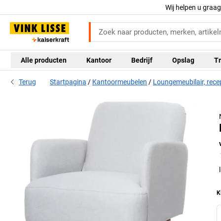
Wij helpen u graa
Alle producten
Kantoor
Bedrijf
Opslag
Tr
Terug
Startpagina
Kantoormeubelen
Loungemeubilair, rece
K