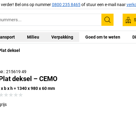
g verder! Bel ons op nummer
0800 235 8465
of stuur een e-mail naar
verk
S
Zoeken
ansport
Milieu
Verpakking
Goed om te weten
D
Plat deksel
Nr.: 215619 49
Plat deksel – CEMO
l x b x h = 1340 x 980 x 60 mm
grijs