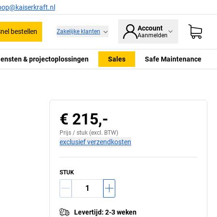
oop@kaiserkraft.nl
Account
nel bestellen
Zakelijke klanten
Aanmelden
iensten & projectoplossingen
Sales
Safe Maintenance
€ 215,-
Prijs /
stuk
(excl. BTW)
exclusief verzendkosten
STUK
Levertijd
:
2-3 weken