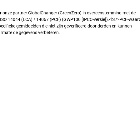
r onze partner GlobalChanger (GreenZero) in overeenstemming met de
n ISO 14044 (LCA) / 14067 (PCF) (GWP100 [IPCC-versie]).<br/>PCF-waar
pecifieke gemiddelden die niet zijn geverifieerd door derden en kunnen
armate de gegevens verbeteren.