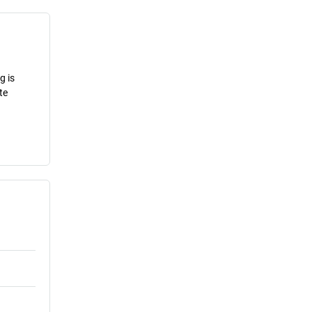
g is
te