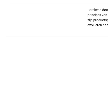
Berekend doo
principes va
zijn products
evolueren na