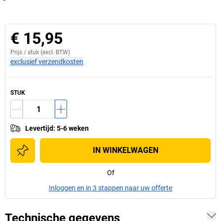
€ 15,95
Prijs /
stuk
(excl. BTW)
exclusief verzendkosten
STUK
Levertijd
:
5-6 weken
IN WINKELWAGEN
Of
Inloggen en in 3 stappen naar uw offerte
Technische gegevens