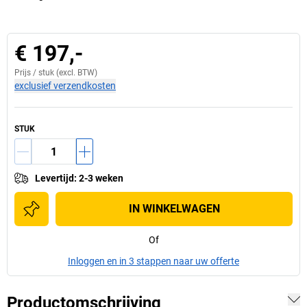
€ 197,-
Prijs /
stuk
(excl. BTW)
exclusief verzendkosten
STUK
Levertijd
:
2-3 weken
IN WINKELWAGEN
Of
Inloggen en in 3 stappen naar uw offerte
Productomschrijving