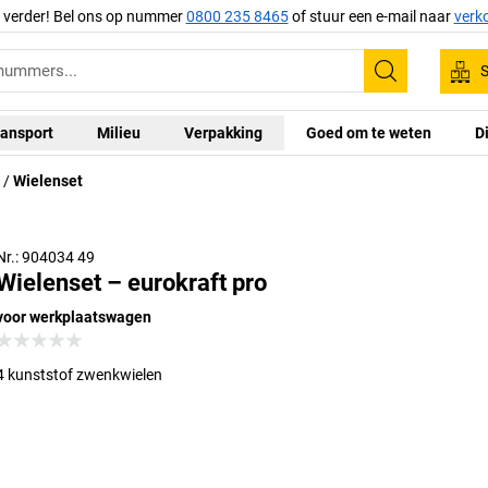
g verder! Bel ons op nummer
0800 235 8465
of stuur een e-mail naar
verk
S
Zoeken
ansport
Milieu
Verpakking
Goed om te weten
D
Wielenset
Nr.: 904034 49
Wielenset – eurokraft pro
voor werkplaatswagen
4 kunststof zwenkwielen