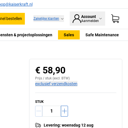
oop@kaiserkraft.nl
Account
nel bestellen
Zakelijke klanten
Aanmelden
iensten & projectoplossingen
Sales
Safe Maintenance
€ 58,90
Prijs /
stuk
(excl. BTW)
exclusief verzendkosten
STUK
Levering
:
woensdag 12 aug