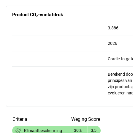
Product CO₂-voetafdruk
3.886
2026
Cradle-to-gat
Berekend doo
principes va
zijn products
evolueren na
Criteria
Weging
Score
30%
3,5
Klimaatbescherming