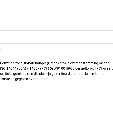
e
r onze partner GlobalChanger (GreenZero) in overeenstemming met de
n ISO 14044 (LCA) / 14067 (PCF) (GWP100 [IPCC-versie]).<br/>PCF-waar
pecifieke gemiddelden die niet zijn geverifieerd door derden en kunnen
armate de gegevens verbeteren.