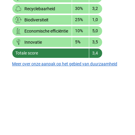
30%
3,2
Recyclebaarheid
25%
1,0
Biodiversiteit
10%
5,0
Economische efficiëntie
5%
3,5
Innovatie
Totale score
3,4
Meer over onze aanpak op het gebied van duurzaamheid