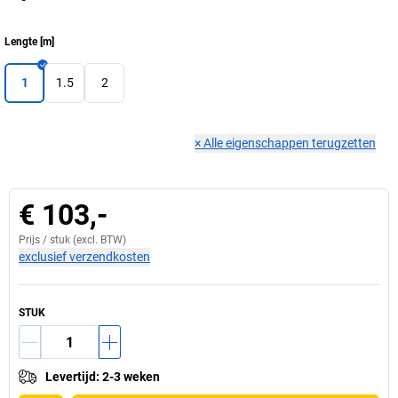
Lengte
[
m
]
1
1.5
2
×
Alle eigenschappen terugzetten
€ 103,-
Prijs /
stuk
(excl. BTW)
exclusief verzendkosten
STUK
Levertijd
:
2-3 weken