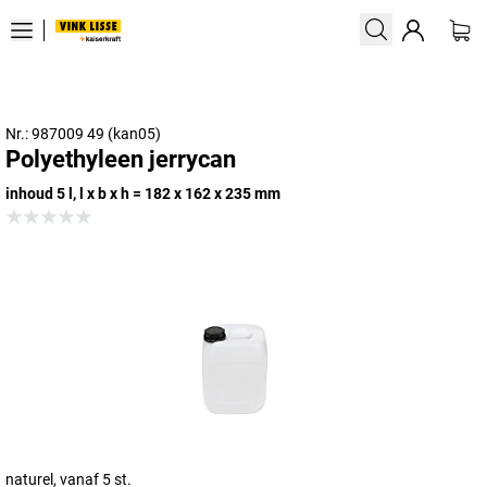
Nr.: 987009 49 (kan05)
Polyethyleen jerrycan
inhoud 5 l, l x b x h = 182 x 162 x 235 mm
naturel, vanaf 5 st.