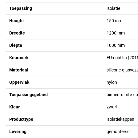
Toepassing
isolatie
Hoogte
150
mm
Breedte
1200
mm
Diepte
1000
mm
Keurmerk
EU-richtlijn (20
Materiaal
silicone-glasveze
Oppervlak
nylon
Toepassingsgebied
binnenruimte / 
Kleur
zwart
Producttype
isolatiekappen
Levering
gemonteerd