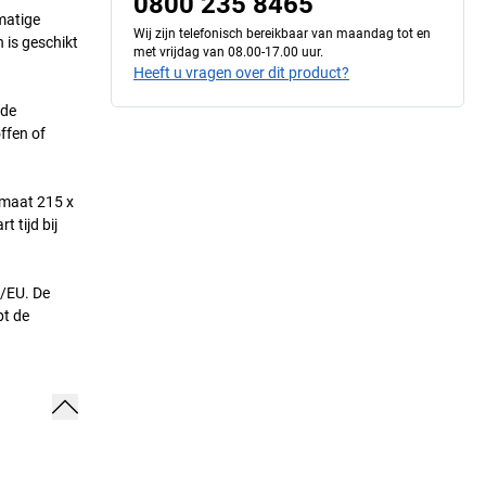
0800 235 8465
matige
Wij zijn telefonisch bereikbaar van maandag tot en
 is geschikt
met vrijdag van 08.00-17.00 uur.
Heeft u vragen over dit product?
 de
ffen of
rmaat 215 x
 tijd bij
3/EU. De
pt de