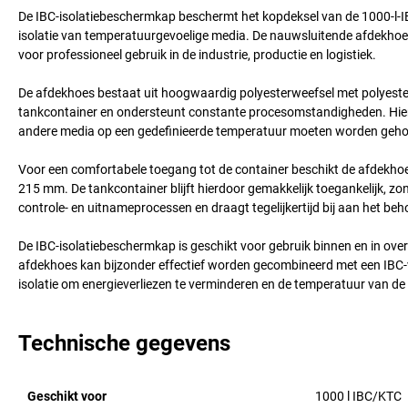
De IBC-isolatiebeschermkap beschermt het kopdeksel van de 1000-l-I
isolatie van temperatuurgevoelige media. De nauwsluitende afdekhoes 
voor professioneel gebruik in de industrie, productie en logistiek.
De afdekhoes bestaat uit hoogwaardig polyesterweefsel met polyester 
tankcontainer en ondersteunt constante procesomstandigheden. Hierdo
andere media op een gedefinieerde temperatuur moeten worden geh
Voor een comfortabele toegang tot de container beschikt de afdekhoes
215 mm. De tankcontainer blijft hierdoor gemakkelijk toegankelijk, zo
controle- en uitnameprocessen en draagt tegelijkertijd bij aan het beh
De IBC-isolatiebeschermkap is geschikt voor gebruik binnen en in ove
afdekhoes kan bijzonder effectief worden gecombineerd met een IBC
isolatie om energieverliezen te verminderen en de temperatuur van de
Technische gegevens
Geschikt voor
1000 l IBC/KTC