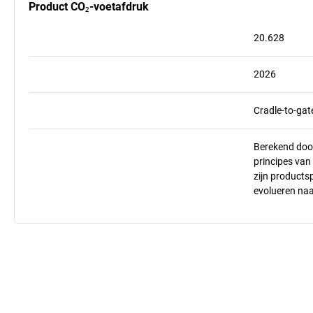
Product CO₂-voetafdruk
20.628
2026
Cradle-to-gat
Berekend doo
principes va
zijn products
evolueren na