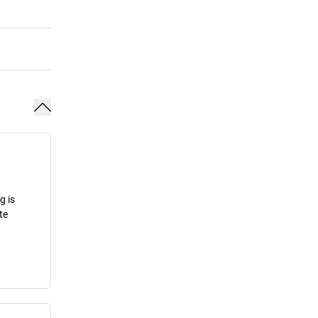
g is
te