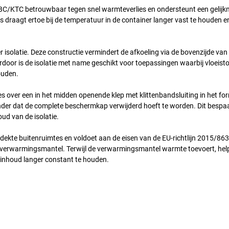
BC/KTC betrouwbaar tegen snel warmteverlies en ondersteunt een gelijk
draagt ertoe bij de temperatuur in de container langer vast te houden en
isolatie. Deze constructie vermindert de afkoeling via de bovenzijde van
or is de isolatie met name geschikt voor toepassingen waarbij vloeisto
ouden.
 over een in het midden openende klep met klittenbandsluiting in het fo
nder dat de complete beschermkap verwijderd hoeft te worden. Dit bespaart
oud van de isolatie.
rdekte buitenruimtes en voldoet aan de eisen van de EU-richtlijn 2015/86
-verwarmingsmantel. Terwijl de verwarmingsmantel warmte toevoert, hel
 inhoud langer constant te houden.