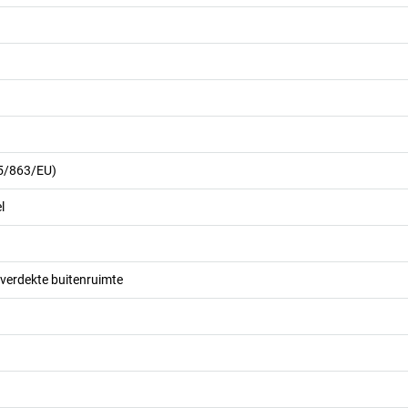
15/863/EU)
l
overdekte buitenruimte