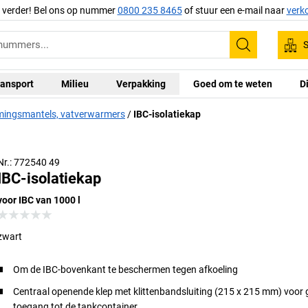
g verder! Bel ons op nummer
0800 235 8465
of stuur een e-mail naar
verk
S
Zoeken
ansport
Milieu
Verpakking
Goed om te weten
D
ingsmantels, vatverwarmers
IBC-isolatiekap
Nr.: 772540 49
IBC-isolatiekap
voor IBC van 1000 l
zwart
Om de IBC-bovenkant te beschermen tegen afkoeling
Centraal openende klep met klittenbandsluiting (215 x 215 mm) voor 
toegang tot de tankcontainer