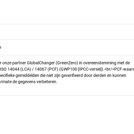
e
r onze partner GlobalChanger (GreenZero) in overeenstemming met de
n ISO 14044 (LCA) / 14067 (PCF) (GWP100 [IPCC-versie]).<br/>PCF-waar
pecifieke gemiddelden die niet zijn geverifieerd door derden en kunnen
armate de gegevens verbeteren.