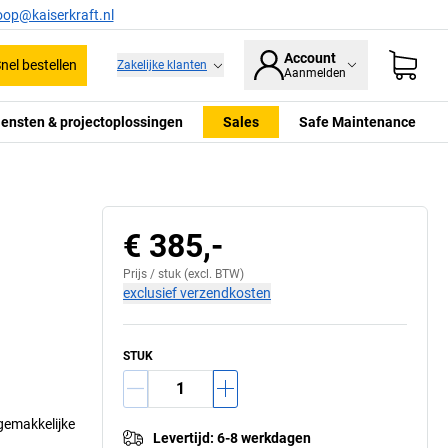
oop@kaiserkraft.nl
Account
nel bestellen
Zakelijke klanten
Aanmelden
iensten & projectoplossingen
Sales
Safe Maintenance
€ 385,-
Prijs /
stuk
(excl. BTW)
exclusief verzendkosten
STUK
gemakkelijke
Levertijd
:
6-8 werkdagen