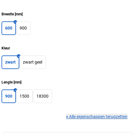
Breedte
[
mm
]
600
900
Kleur
zwart
zwart geel
Lengte
[
mm
]
900
1500
18300
×
Alle eigenschappen terugzetten