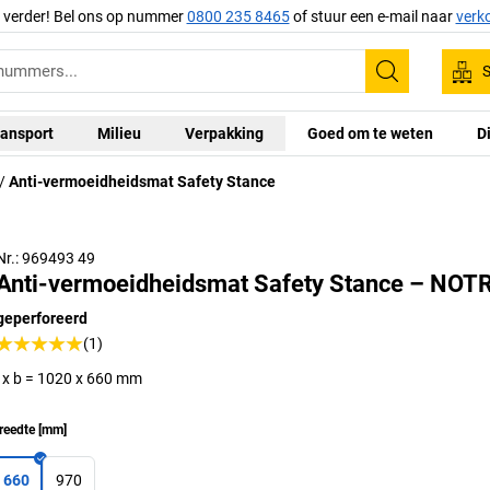
g verder! Bel ons op nummer
0800 235 8465
of stuur een e-mail naar
verk
S
Zoeken
ansport
Milieu
Verpakking
Goed om te weten
D
Anti-vermoeidheidsmat Safety Stance
Nr.: 969493 49
Anti-vermoeidheidsmat Safety Stance – NOT
geperforeerd
(1)
l x b = 1020 x 660 mm
reedte
[
mm
]
660
970