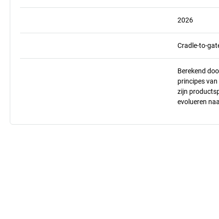
2026
Cradle-to-gat
Berekend doo
principes va
zijn products
evolueren na