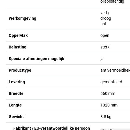
oliebestendig
vettig
Werkomgeving
droog
nat
Oppervlak
open
Belasting
sterk
Speciale afmetingen mogelijk
ja
Producttype
antivermoeidhe
Levering
gemonteerd
Breedte
660
mm
Lengte
1020
mm
Gewicht
8.8
kg
Fabrikant / EU-verantwoordelijke persoon