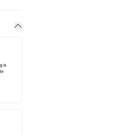
g is
te