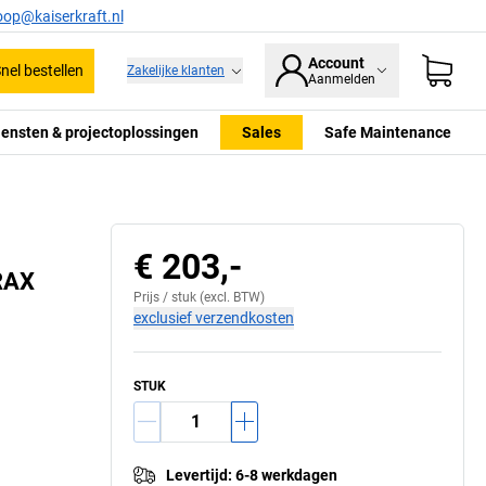
oop@kaiserkraft.nl
Account
nel bestellen
Zakelijke klanten
Aanmelden
iensten & projectoplossingen
Sales
Safe Maintenance
€ 203,-
RAX
Prijs /
stuk
(excl. BTW)
exclusief verzendkosten
STUK
Levertijd
:
6-8 werkdagen