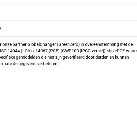
e
r onze partner GlobalChanger (GreenZero) in overeenstemming met de
n ISO 14044 (LCA) / 14067 (PCF) (GWP100 [IPCC-versie]).<br/>PCF-waar
pecifieke gemiddelden die niet zijn geverifieerd door derden en kunnen
armate de gegevens verbeteren.