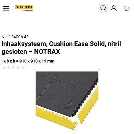
Nr.: 124006 49
Inhaaksysteem, Cushion Ease Solid, nitril
gesloten – NOTRAX
l x b x h = 910 x 910 x 19 mm