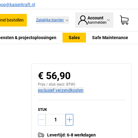
oop@kaiserkraft.nl
Account
nel bestellen
Zakelijke klanten
Aanmelden
iensten & projectoplossingen
Sales
Safe Maintenance
€ 56,90
Prijs /
stuk
(excl. BTW)
exclusief verzendkosten
STUK
Levertijd
:
6-8 werkdagen