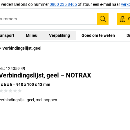
g verder! Bel ons op nummer
0800 235 8465
of stuur een e-mail naar
verk
S
Zoeken
ansport
Milieu
Verpakking
Goed om te weten
D
Verbindingslijst, geel
Nr.: 124059 49
Verbindingslijst, geel – NOTRAX
l x b x h = 910 x 100 x 13 mm
verbindingslijst geel, met noppen