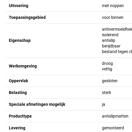
Uitvoering
met noppen
Toepassingsgebied
voor binnen
antivermoeidhei
isolerend
Eigenschap
antislip
berijdbaar
bestand tegen c
droog
Werkomgeving
vettig
Oppervlak
gesloten
Belasting
sterk
Speciale afmetingen mogelijk
ja
Producttype
antislipmatten
Levering
gemonteerd