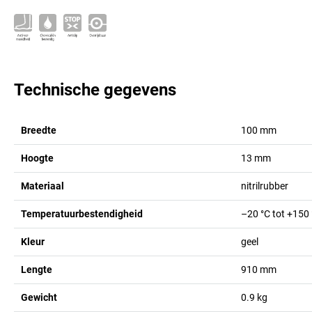
Technische gegevens
Breedte
100
mm
Hoogte
13
mm
Materiaal
nitrilrubber
Temperatuurbestendigheid
–20 °C tot +150
Kleur
geel
Lengte
910
mm
Gewicht
0.9
kg