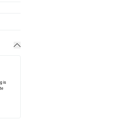
g is
te