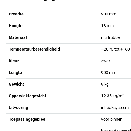
Breedte
900
mm
Hoogte
18
mm
Materiaal
nitrilrubber
Temperatuurbestendigheid
–20 °C tot +160
Kleur
zwart
Lengte
900
mm
Gewicht
9
kg
Oppervlaktegewicht
12.35
kg/m²
Uitvoering
inhaaksysteem
Toepassingsgebied
voor binnen
bestand tegen c