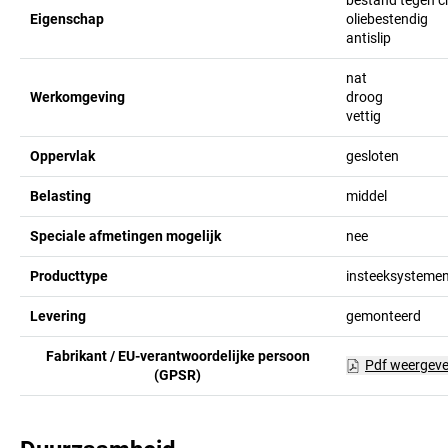
Eigenschap
oliebestendig
antislip
nat
Werkomgeving
droog
vettig
Oppervlak
gesloten
Belasting
middel
Speciale afmetingen mogelijk
nee
Producttype
insteeksysteme
Levering
gemonteerd
Fabrikant / EU-verantwoordelijke persoon
Pdf weergev
(GPSR)