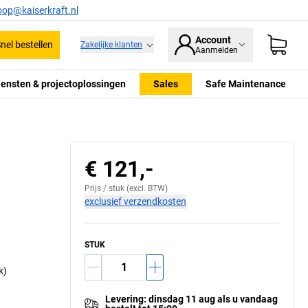
oop@kaiserkraft.nl
Account
nel bestellen
Zakelijke klanten
Aanmelden
iensten & projectoplossingen
Sales
Safe Maintenance
€ 121,-
Prijs /
stuk
(excl. BTW)
exclusief verzendkosten
STUK
k)
Levering
:
dinsdag 11 aug
als u
vandaag