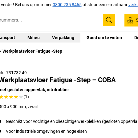
g verder! Bel ons op nummer
0800 235 8465
of stuur een e-mail naar
verk
S
Zoeken
ansport
Milieu
Verpakking
Goed om te weten
D
Werkplaatsvloer Fatigue -Step
Nr.: 731732 49
Werkplaatsvloer Fatigue -Step – COBA
met gesloten oppervlak, nitrilrubber
(1)
900 x 900 mm, zwart
Geschikt voor vochtige en olieachtige werkplekken (gesloten oppervla
Voor industriële omgevingen en hoge eisen