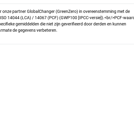
r onze partner GlobalChanger (GreenZero) in overeenstemming met de
n ISO 14044 (LCA) / 14067 (PCF) (GWP100 [IPCC-versie]).<br/>PCF-waar
pecifieke gemiddelden die niet zijn geverifieerd door derden en kunnen
armate de gegevens verbeteren.