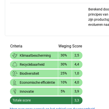
Berekend doo
principes va
zijn products
evolueren na
Criteria
Weging
Score
30%
2,5
Klimaatbescherming
30%
4,4
Recyclebaarheid
25%
1,0
Biodiversiteit
10%
4,0
Economische efficiëntie
5%
3,9
Innovatie
Totale score
3,3
Meer over onze aanpak op het gebied van duurzaamheid