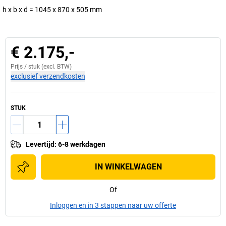
h x b x d = 1045 x 870 x 505 mm
€ 2.175,-
Prijs /
stuk
(excl. BTW)
exclusief verzendkosten
STUK
Levertijd
:
6-8 werkdagen
IN WINKELWAGEN
Of
Inloggen en in 3 stappen naar uw offerte