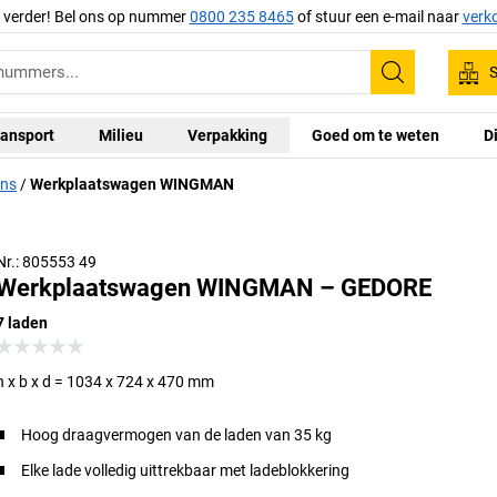
g verder! Bel ons op nummer
0800 235 8465
of stuur een e-mail naar
verk
S
Zoeken
ansport
Milieu
Verpakking
Goed om te weten
D
ns
Werkplaatswagen WINGMAN
Nr.: 805553 49
Werkplaatswagen WINGMAN – GEDORE
7 laden
h x b x d = 1034 x 724 x 470 mm
Hoog draagvermogen van de laden van 35 kg
Elke lade volledig uittrekbaar met ladeblokkering