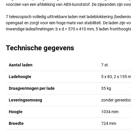
voorzien van een afdekking van ABS-kunststof. De zijwanden zijn voor
7 telescopisch volledig uittrekbare laden met ladeblokkering (bedieni
opengaat en zorgt voor een hoge mate van stabiliteit. De laden zijn v
Inwendige ladeafmetingen: b x d = 570 x 410 mm, 5 laden fronthoog
Technische gegevens
Aantal laden
7
st.
Ladehoogte
5 x 83, 2 x 155
Draagvermogen per lade
35
kg
Leveringsomvang
zonder gereeds
Hoogte
1034
mm
Breedte
724
mm