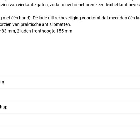
zien van vierkante gaten, zodat u uw toebehoren zeer flexibel kunt beves
ng met één hand). De lade-uittrekbeveiliging voorkomt dat meer dan één l
oorzien van praktische antislipmatten.
te 83 mm, 2 laden fronthoogte 155 mm
mm
chap