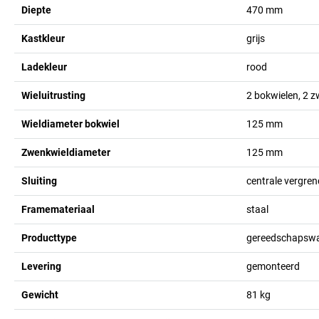
Diepte
470
mm
Kastkleur
grijs
Ladekleur
rood
Wieluitrusting
2 bokwielen, 2 
Wieldiameter bokwiel
125
mm
Zwenkwieldiameter
125
mm
Sluiting
centrale vergrend
Framemateriaal
staal
Producttype
gereedschapsw
Levering
gemonteerd
Gewicht
81
kg