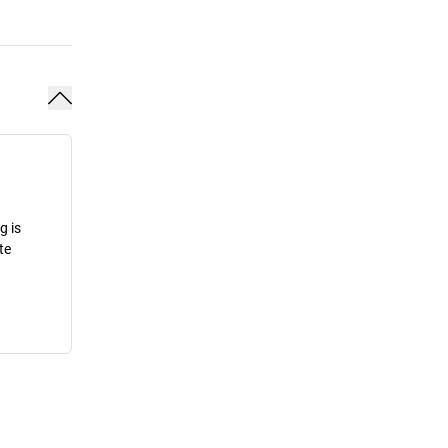
g is
te