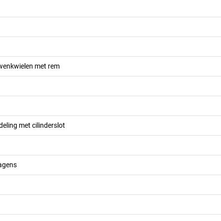
zwenkwielen met rem
eling met cilinderslot
agens