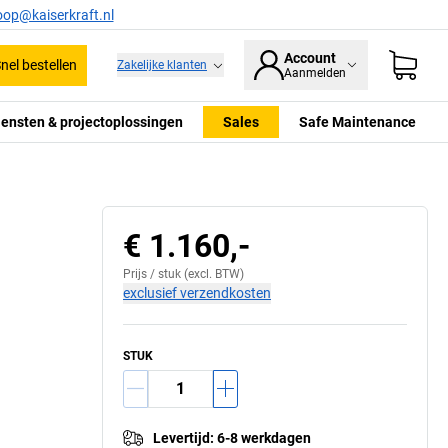
oop@kaiserkraft.nl
Account
nel bestellen
Zakelijke klanten
Aanmelden
iensten & projectoplossingen
Sales
Safe Maintenance
€ 1.160,-
Prijs /
stuk
(excl. BTW)
exclusief verzendkosten
STUK
Levertijd
:
6-8 werkdagen