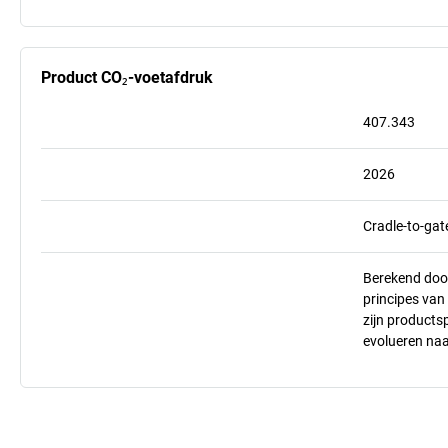
Product CO₂-voetafdruk
407.343
2026
Cradle-to-gat
Berekend doo
principes va
zijn products
evolueren na