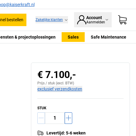
oop@kaiserkraft.nl
Account
nel bestellen
Zakelijke klanten
Aanmelden
iensten & projectoplossingen
Sales
Safe Maintenance
€ 7.100,-
Prijs /
stuk
(excl. BTW)
exclusief verzendkosten
STUK
Levertijd
:
5-6 weken