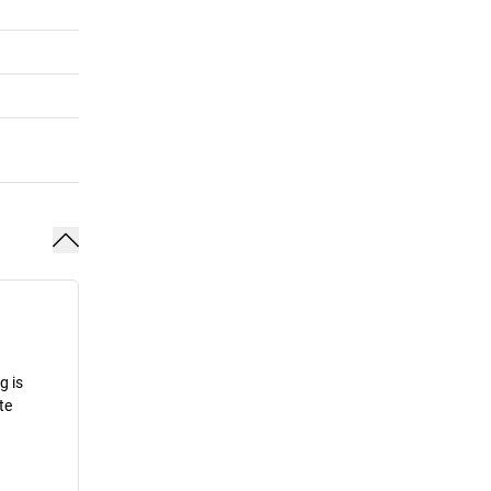
g is
te