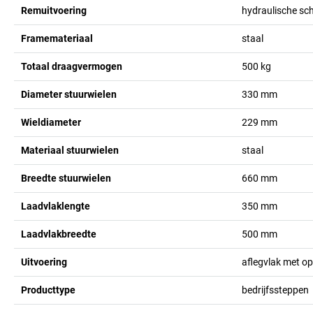
Remuitvoering
hydraulische sch
Framemateriaal
staal
Totaal draagvermogen
500
kg
Diameter stuurwielen
330
mm
Wieldiameter
229
mm
Materiaal stuurwielen
staal
Breedte stuurwielen
660
mm
Laadvlaklengte
350
mm
Laadvlakbreedte
500
mm
Uitvoering
aflegvlak met o
Producttype
bedrijfssteppen