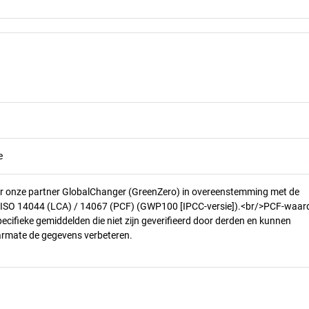
e
r onze partner GlobalChanger (GreenZero) in overeenstemming met de
n ISO 14044 (LCA) / 14067 (PCF) (GWP100 [IPCC-versie]).<br/>PCF-waar
pecifieke gemiddelden die niet zijn geverifieerd door derden en kunnen
armate de gegevens verbeteren.