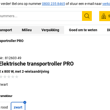
g verder! Bel ons op nummer
0800 235 8465
of stuur een e-mail naar
verk
S
Zoeken
ansport
Milieu
Verpakking
Goed om te weten
D
nsportroller PRO
Nr.: 812603 49
Elektrische transportroller PRO
2 x 800 W, met 2-wielaandrijving
zwart
ramekleur
rood
zwart