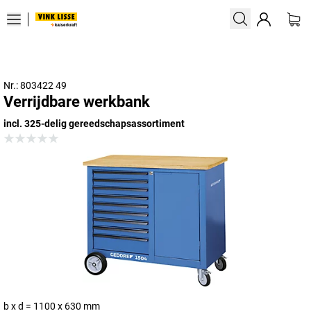
Nr.: 803422 49
Verrijdbare werkbank
incl. 325-delig gereedschapsassortiment
b x d = 1100 x 630 mm