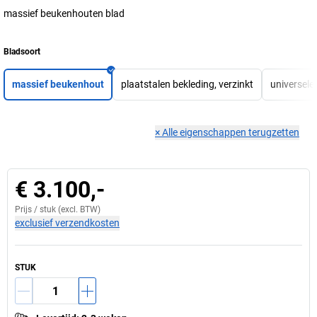
massief beukenhouten blad
Bladsoort
massief beukenhout
plaatstalen bekleding, verzinkt
universele
×
Alle eigenschappen terugzetten
€ 3.100,-
Prijs /
stuk
(excl. BTW)
exclusief verzendkosten
STUK