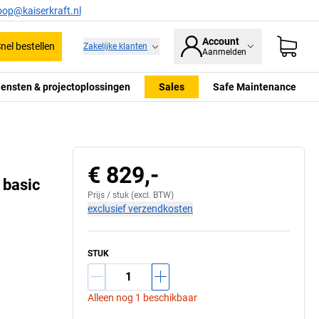
oop@kaiserkraft.nl
Account
nel bestellen
Zakelijke klanten
Aanmelden
iensten & projectoplossingen
Sales
Safe Maintenance
€ 829,-
 basic
Prijs /
stuk
(excl. BTW)
exclusief verzendkosten
STUK
Alleen nog 1 beschikbaar