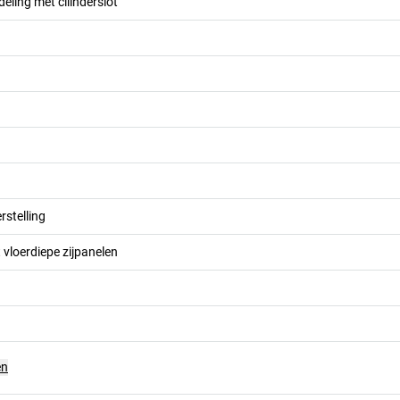
eling met cilinderslot
stelling
vloerdiepe zijpanelen
en