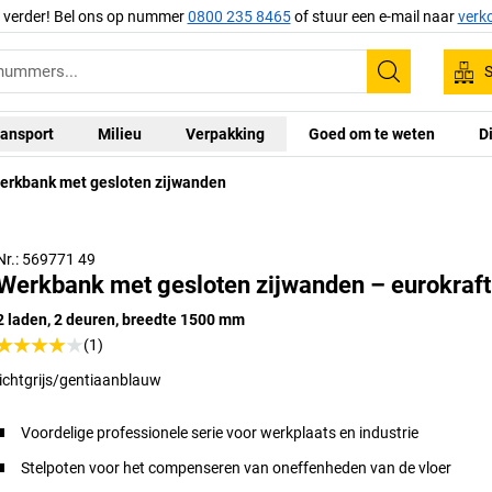
g verder! Bel ons op nummer
0800 235 8465
of stuur een e-mail naar
verk
S
Zoeken
ansport
Milieu
Verpakking
Goed om te weten
D
erkbank met gesloten zijwanden
Nr.: 569771 49
Werkbank met gesloten zijwanden – eurokraft
2 laden, 2 deuren, breedte 1500 mm
(1)
lichtgrijs/gentiaanblauw
Voordelige professionele serie voor werkplaats en industrie
Stelpoten voor het compenseren van oneffenheden van de vloer