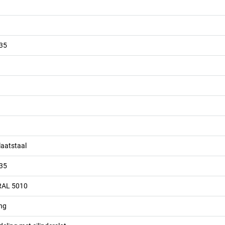
035
laatstaal
035
RAL 5010
ing