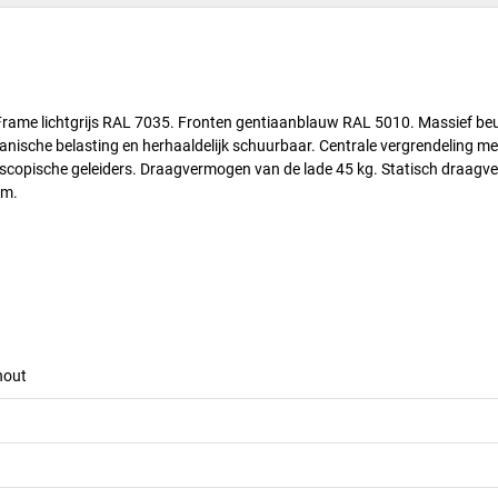
. Frame lichtgrijs RAL 7035. Fronten gentiaanblauw RAL 5010. Massief b
nische belasting en herhaaldelijk schuurbaar. Centrale vergrendeling me
lescopische geleiders. Draagvermogen van de lade 45 kg. Statisch draag
mm.
hout