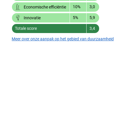
10%
3,0
Economische efficiëntie
5%
5,9
Innovatie
Totale score
3,4
Meer over onze aanpak op het gebied van duurzaamheid