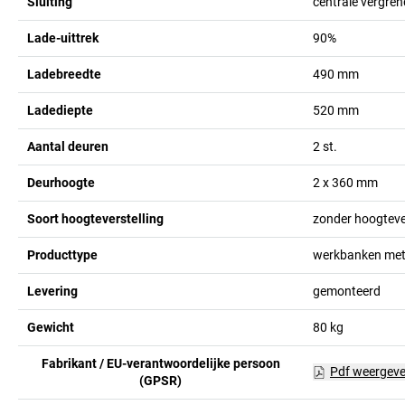
Sluiting
centrale vergrend
Lade-uittrek
90%
Ladebreedte
490
mm
Ladediepte
520
mm
Aantal deuren
2
st.
Deurhoogte
2 x 360
mm
Soort hoogteverstelling
zonder hoogtever
Producttype
werkbanken met 
Levering
gemonteerd
Gewicht
80
kg
Fabrikant / EU-verantwoordelijke persoon
Pdf weergev
(GPSR)