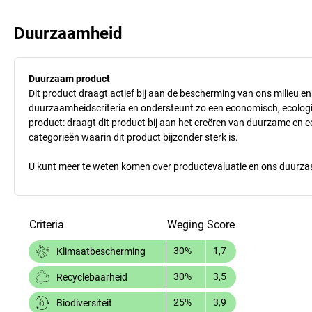
Duurzaamheid
Duurzaam product
Dit product draagt actief bij aan de bescherming van ons milieu e
duurzaamheidscriteria en ondersteunt zo een economisch, ecologisc
product: draagt dit product bij aan het creëren van duurzame en
categorieën waarin dit product bijzonder sterk is.
U kunt meer te weten komen over productevaluatie en ons duurzaa
Criteria
Weging
Score
30%
1,7
Klimaatbescherming
30%
3,5
Recyclebaarheid
25%
3,9
Biodiversiteit