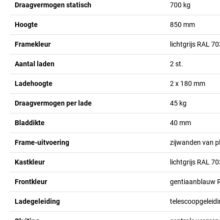
Draagvermogen statisch
700
kg
Hoogte
850
mm
Framekleur
lichtgrijs RAL 7
Aantal laden
2
st.
Ladehoogte
2 x 180
mm
Draagvermogen per lade
45
kg
Bladdikte
40
mm
Frame-uitvoering
zijwanden van p
Kastkleur
lichtgrijs RAL 7
Frontkleur
gentiaanblauw 
Ladegeleiding
telescoopgeleid